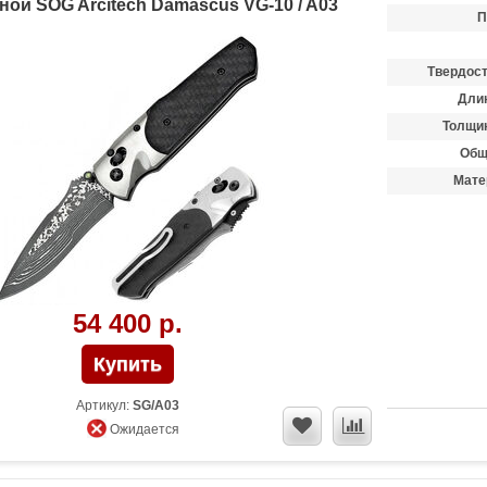
ной SOG Arcitech Damascus VG-10 / A03
П
Твердост
Длин
Толщин
Общ
Мате
54 400 р.
Артикул:
SG/A03
Ожидается