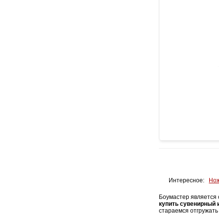
Интересное:
Нож
Боумастер является 
купить сувенирный 
стараемся отгружать