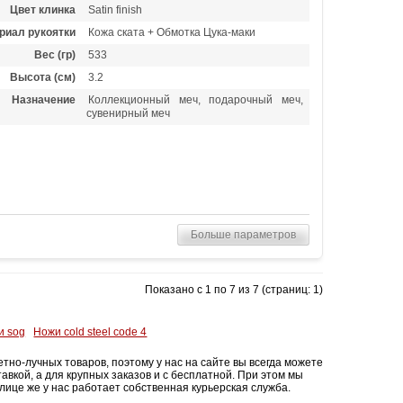
Цвет клинка
Satin finish
риал рукоятки
Кожа ската + Обмотка Цука-маки
Вес (гр)
533
Высота (см)
3.2
Назначение
Коллекционный меч, подарочный меч,
сувенирный меч
Больше параметров
Показано с 1 по 7 из 7 (страниц: 1)
и sog
Ножи cold steel code 4
о-лучных товаров, поэтому у нас на сайте вы всегда можете
авкой, а для крупных заказов и с бесплатной. При этом мы
лице же у нас работает собственная курьерская служба.