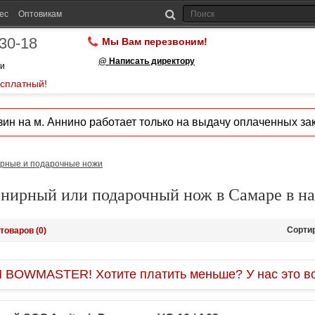
ес
Оптовикам
-30-18
Мы Вам перезвоним!
@ Написать директору
ии
есплатный!
ин на м. Аннино работает только на выдачу оплаченных зак
рные и подарочные ножи
енирный или подарочный нож в Самаре в н
Сорти
товаров (0)
OWMASTER! Хотите платить меньше? У нас это во