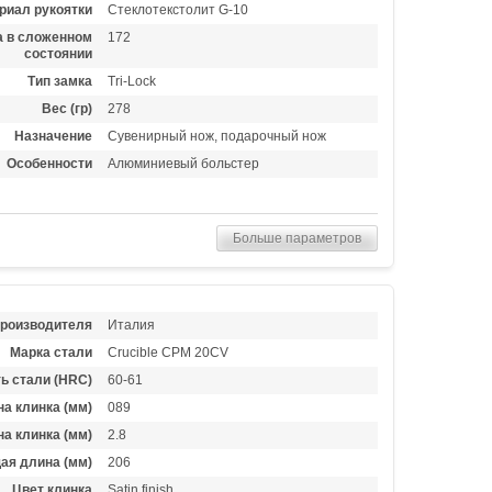
риал рукоятки
Стеклотекстолит G-10
 в сложенном
172
состоянии
Тип замка
Tri-Lock
Вес (гр)
278
Назначение
Сувенирный нож, подарочный нож
Особенности
Алюминиевый больстер
Больше параметров
производителя
Италия
Марка стали
Crucible CPM 20CV
ь стали (HRC)
60-61
а клинка (мм)
089
а клинка (мм)
2.8
ая длина (мм)
206
Цвет клинка
Satin finish