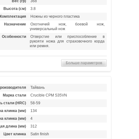
Вес (гр)
368
Высота (см)
3.8
Комплектация
Ножны из черного пластика
Назначение
Охотничий нож, боевой нож,
универсальный нож
Особенности
Отверстие или приспособление в
рукояти ножа для страховочного корда
или ремня.
Больше параметров
производителя
Тайвань
Марка стали
Crucible CPM S35VN
ь стали (HRC)
58-59
а клинка (мм)
134
а клинка (мм)
4
ая длина (мм)
312
Цвет клинка
Satin finish