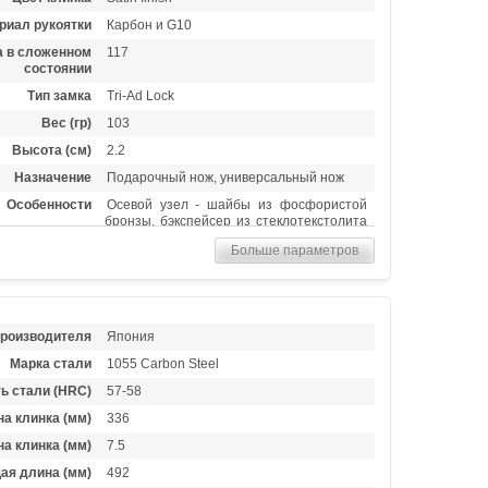
риал рукоятки
Карбон и G10
 в сложенном
117
состоянии
Тип замка
Tri-Ad Lock
Вес (гр)
103
Высота (см)
2.2
Назначение
Подарочный нож, универсальный нож
Особенности
Осевой узел - шайбы из фосфористой
бронзы, бэкспейсер из стеклотекстолита
G-10
Больше параметров
производителя
Япония
Марка стали
1055 Carbon Steel
ь стали (HRC)
57-58
а клинка (мм)
336
а клинка (мм)
7.5
ая длина (мм)
492