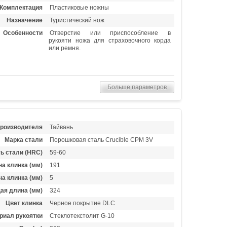
Комплектация
Пластиковые ножны
Назначение
Туристический нож
Особенности
Отверстие или приспособление в
рукояти ножа для страховочного корда
или ремня.
Больше параметров
производителя
Тайвань
Марка стали
Порошковая сталь Crucible CPM 3V
ь стали (HRC)
59-60
а клинка (мм)
191
а клинка (мм)
5
ая длина (мм)
324
Цвет клинка
Черное покрытие DLC
риал рукоятки
Стеклотекстолит G-10