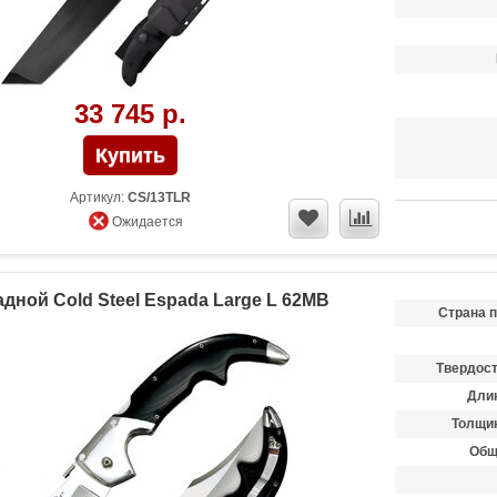
33 745 р.
Артикул:
CS/13TLR
Ожидается
дной Cold Steel Espada Large L 62MB
Страна 
Твердост
Длин
Толщин
Общ