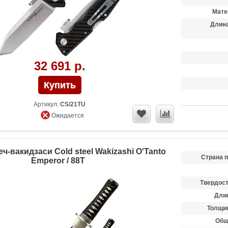
Мате
Длина
32 691 р.
Артикул:
CS/21TU
Ожидается
ч-вакидзаси Cold steel Wakizashi O'Tanto
Страна 
Emperor / 88T
Твердост
Длин
Толщин
Общ