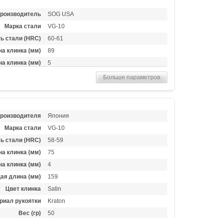
роизводитель
SOG USA
Марка стали
VG-10
ь стали (HRC)
60-61
а клинка (мм)
89
а клинка (мм)
5
ая длина (мм)
222
Больше параметров
риал рукоятки
Титан
Вес (гр)
128
производителя
Япония
Марка стали
VG-10
ь стали (HRC)
58-59
а клинка (мм)
75
а клинка (мм)
4
ая длина (мм)
159
Цвет клинка
Satin
риал рукоятки
Kraton
Вес (гр)
50