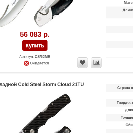
Мате
Длина
56 083 р.
Артикул:
CS/62MB
Ожидается
ладной Cold Steel Storm Cloud 21TU
Страна 
Твердост
Длин
Толщин
Общ