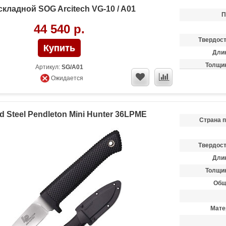
складной SOG Arcitech VG-10 / A01
П
44 540 р.
Твердост
Длин
Толщин
Артикул:
SG/A01
Общ
Ожидается
Мате
d Steel Pendleton Mini Hunter 36LPME
Страна 
Твердост
Длин
Толщин
Общ
Мате