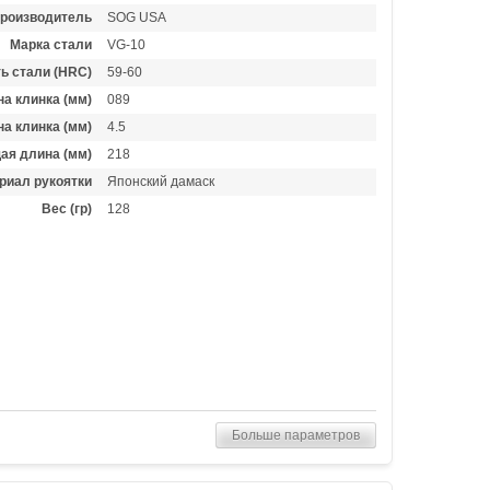
роизводитель
SOG USA
Марка стали
VG-10
ь стали (HRC)
59-60
а клинка (мм)
089
а клинка (мм)
4.5
ая длина (мм)
218
риал рукоятки
Японский дамаск
Вес (гр)
128
Больше параметров