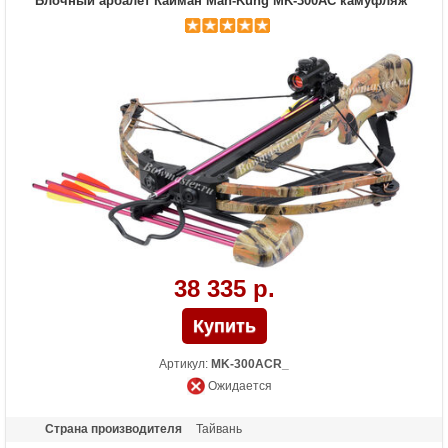
Блочный арбалет Кайман Man-Kung MK-300AC камуфляж
Стандарт стрел (дюймы)
20
Комплектация макс.
Открытый прицел, коллиматорный
прицел, ремень, кивер для 4-х стрел, 4
алюминиевые стрелы, ручной
натяжитель, воск для тетивы
Комплектация мин.
Воск для тетивы
Длина (см)
93
Масса (кг)
4,2 снаряженный, 3,4 без аксессуаров
Назначение
Развлечение, охота
Особенности
Планка Вивера с регулируемым углом
наклона, защита от холостого выстрела,
автоматический предохранитель,
отключение защиты от холостого
выстрела, резиновые вставки в прикладе
38 335 р.
Артикул:
MK-300ACR_
Ожидается
Страна производителя
Тайвань