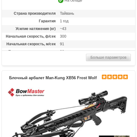
На складе
Страна производителя
Тайвань
Гарантия
1 год
Усилие натяжения (кг)
~43
Начальная скорость, ф/сек
300
Начальная скорость, м/сек
91
Прицельная дальность, м
30
Больше параметров
Рабочий ход тетивы
6,5 дюймов (16,5 см)
Размах плечей (см)
21,5
Стандарт стрел (дюймы)
11 дюймов
Блочный арбалет Man-Kung XB56 Frost Wolf
Усилие натяжения ориг.,
200
фунтов
Комплектация
3 стрелы 11 дюймов
Масса (кг)
1,15
Назначение
Развлечение, охота