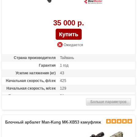
холостого выстрела, автоматический
предохранитель.
35 000 р.
Ожидается
Страна производителя
Тайвань
Гарантия
1 год
Усилие натяжения (кг)
43
Начальная скорость, ф/сек
425
Начальная скорость, м/сек
129
Прицельная дальность, м
50
Больше параметров
Рабочий ход тетивы
15 дюймов (38 см)
Размах плечей (см)
33
Стандарт стрел (дюймы)
20 дюймов
Блочный арбалет Man-Kung MK-XB53 камуфляж
Усилие натяжения ориг.,
200
фунтов