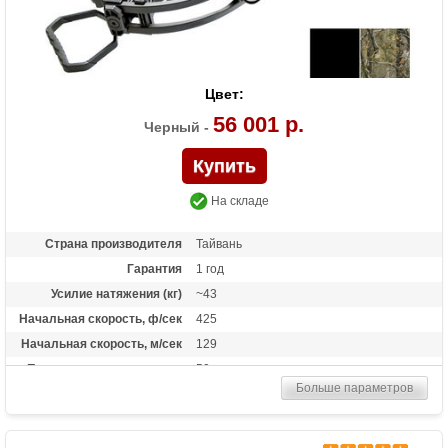
Цвет:
56 001 р.
Черный -
На складе
Страна производителя
Тайвань
Гарантия
1 год
Усилие натяжения (кг)
~43
Начальная скорость, ф/сек
425
Начальная скорость, м/сек
129
Прицельная дальность, м
50
Больше параметров
Рабочий ход тетивы
15 дюймов (38 см)
Размах плечей (см)
33
Стандарт стрел (дюймы)
20 дюймов