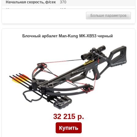
Начальная скорость, ф/сек
370
Начальная скорость, м/сек
113
Больше параметров
Прицельная дальность, м
50
Рабочий ход тетивы
13,4 дюймов (34 см)
Размах плечей (см)
54.6
Блочный арбалет Man-Kung MK-XB53 черный
Стандарт стрел (дюймы)
20 дйюмов
Комплектация макс.
Оптический прицел 4х32, ремень, кивер
для 4-х стрел, 4 алюминиевые стрелы,
ручной натяжитель, воск для тетивы
Комплектация стандарт.
2 алюминиевые стрелы, воск для тетивы
Масса (кг)
4,1 снаряженный, 3,3 без аксессуаров
Назначение
Развлечение, охота
Особенности
Конструкция булл-пап, очень легкий,
автоматический предохранитель, защита
от холостого выстрела
32 215 р.