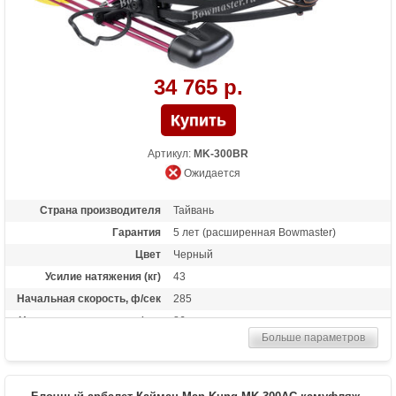
от холостого выстрела.
34 765 р.
Артикул:
MK-300BR
Ожидается
Страна производителя
Тайвань
Гарантия
5 лет (расширенная Bowmaster)
Цвет
Черный
Усилие натяжения (кг)
43
Начальная скорость, ф/сек
285
Начальная скорость, м/сек
86
Больше параметров
Прицельная дальность, м
30
Рабочий ход тетивы
11,4 дюймов (29 см)
Размах плечей (см)
70