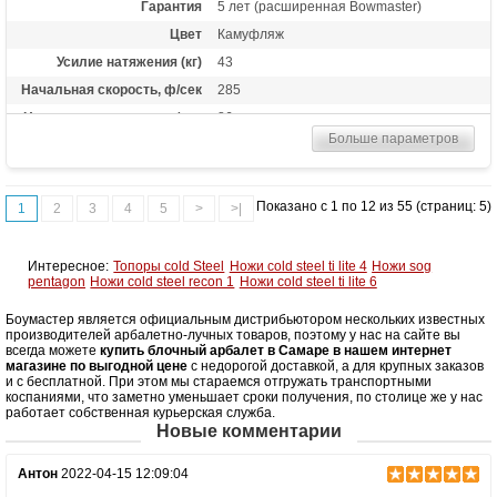
Гарантия
5 лет (расширенная Bowmaster)
Цвет
Камуфляж
Усилие натяжения (кг)
43
Начальная скорость, ф/сек
285
Начальная скорость, м/сек
86
Больше параметров
Прицельная дальность, м
30
Рабочий ход тетивы
11,4 дюймов (29 см)
Размах плечей (см)
70
Показано с 1 по 12 из 55 (страниц: 5)
1
2
3
4
5
>
>|
Стандарт стрел (дюймы)
20
Комплектация макс.
Открытый прицел, коллиматорный
Интересное:
Топоры cold Steel
Ножи cold steel ti lite 4
Ножи sog
прицел, ремень, кивер для 4-х стрел, 4
pentagon
Ножи cold steel recon 1
Ножи cold steel ti lite 6
алюминиевые стрелы, ручной
натяжитель, воск для тетивы
Боумастер является официальным дистрибьютором нескольких известных
Комплектация мин.
Воск для тетивы
производителей арбалетно-лучных товаров, поэтому у нас на сайте вы
всегда можете
купить блочный арбалет в Самаре в нашем интернет
Длина (см)
93
магазине по выгодной цене
с недорогой доставкой, а для крупных заказов
и с бесплатной. При этом мы стараемся отгружать транспортными
Масса (кг)
4,2 снаряженный, 3,4 без аксессуаров
коспаниями, что заметно уменьшает сроки получения, по столице же у нас
работает собственная курьерская служба.
Назначение
Развлечение, охота
Новые комментарии
Особенности
планка Вивера с регулируемым углом
наклона, защита от холостого выстрела,
Антон
2022-04-15 12:09:04
автоматический предохранитель,
отключение защиты от холостого