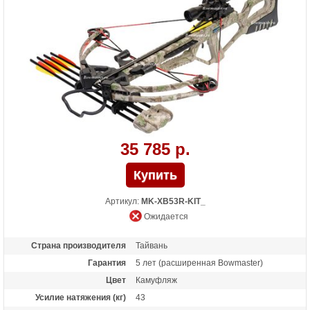
Комплектация
Воск, кивер на 4 стрелы, оптический
прицел 4*32, ремень, 4 карбоновые
стрелы 20 дюймов, ручной натяжитель,
ремень
Масса (кг)
4,6 снаряженный, 3,76 без аксессуаров
Назначение
Развлечение, охота
Особенности
Конструкция булл-пап, автоматический
предохранитель, защита от холостого
выстрела, виброгасители, во взведенном
состоянии ширина плечей 23 см
35 785 р.
Артикул:
MK-XB53R-KIT_
Ожидается
Страна производителя
Тайвань
Гарантия
5 лет (расширенная Bowmaster)
Цвет
Камуфляж
Усилие натяжения (кг)
43