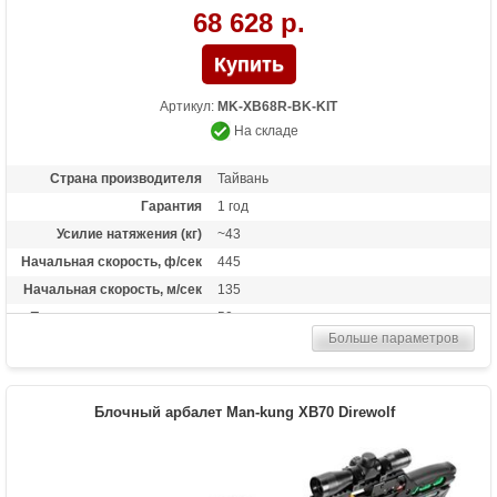
68 628 р.
Артикул:
MK-XB68R-BK-KIT
На складе
Страна производителя
Тайвань
Гарантия
1 год
Усилие натяжения (кг)
~43
Начальная скорость, ф/сек
445
Начальная скорость, м/сек
135
Прицельная дальность, м
50
Больше параметров
Рабочий ход тетивы
15 дюймов (38 см)
Размах плечей (см)
30.5
Стандарт стрел (дюймы)
20 дюймов
Блочный арбалет Man-kung XB70 Direwolf
Усилие натяжения ориг.,
220
фунтов
Комплектация
Воск, кивер на 4 стрелы, оптический
прицел 4*32, 4 карбоновые стрелы 20