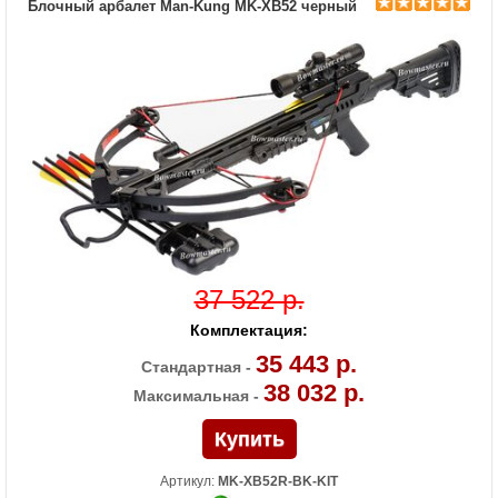
Блочный арбалет Man-Kung MK-XB52 черный
Усилие натяжения ориг.,
175
фунтов
Комплектация
воск, кивер на 4 стрелы, оптический
прицел 4*32, ремень, 4 алюминиевые
стрелы 20 дюймов, ручной натяжитель
Масса (кг)
4,2 снаряженный, 3,4 без аксессуаров
Назначение
Развлечение, охота
Особенности
Конструкция булл-пап, очень легкий,
автоматический предохранитель, защита
от холостого выстрела, регулируемый
приклад и щечка, виброгасители
37 522 р.
Комплектация:
35 443 р.
Стандартная -
38 032 р.
Максимальная -
Артикул:
MK-XB52R-BK-KIT