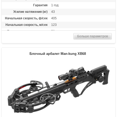
Гарантия
1 год
Усилие натяжения (кг)
43
Начальная скорость, ф/сек
405
Начальная скорость, м/сек
123
Прицельная дальность, м
50
Больше параметров
Рабочий ход тетивы
14.5 дюймов (36,8 см)
Размах плечей (см)
40
Стандарт стрел (дюймы)
20 дюймов
Блочный арбалет Man-kung XB68
Усилие натяжения ориг.,
200
фунтов
Комплектация
Воск, кивер на 4 стрелы, оптический
прицел 4*32, ремень, 4 карбоновые
стрелы 20 дюймов, ручной натяжитель,
ремень
Масса (кг)
4,2 снаряженный, 3,4 без аксессуаров
Назначение
Развлечение, охота
Особенности
Конструкция булл-пап, очень легкий,
автоматический предохранитель, защита
от холостого выстрела, регулируемый
приклад и щечка, виброгасители