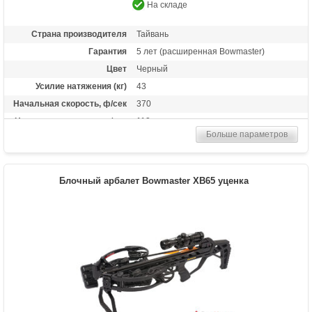
На складе
Страна производителя
Тайвань
Гарантия
5 лет (расширенная Bowmaster)
Цвет
Черный
Усилие натяжения (кг)
43
Начальная скорость, ф/сек
370
Начальная скорость, м/сек
113
Больше параметров
Прицельная дальность, м
40
Рабочий ход тетивы
13,8 дюймов (35 см)
Стандарт стрел (дюймы)
20
Блочный арбалет Bowmaster XB65 уценка
Комплектация макс.
Оптический прицел 4х32, ремень, кивер
для 4-х стрел, 4 алюминиевые стрелы,
ручной натяжитель, воск для тетивы
Комплектация стандарт.
Оптический прицел 4х32, 4 алюминиевые
стрелы, воск для тетивы
Масса (кг)
4,2 снаряженный, 3,4 без аксессуаров
Назначение
Развлечение, охота
Особенности
Тип конструкции: булл-пап,
Телескопический приклад, защита от