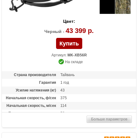
Цвет:
43 399 р.
Черный -
Артикул:
MK-XB56R
На складе
Страна производителя
Тайвань
Гарантия
1 год
Усилие натяжения (кг)
43
Начальная скорость, ф/сек
375
Начальная скорость, м/сек
114
Прицельная дальность, м
50
Больше параметров
Рабочий ход тетивы
14 дюймов (35,6 см)
Размах плечей (см)
46
Стандарт стрел (дюймы)
20 дюймов