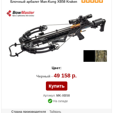
Блочный арбалет Man-Kung XB58 Kraken
Усилие натяжения ориг.,
200
фунтов
Комплектация
Воск, кивер на 4 стрелы, оптический
прицел 4*32, ремень, 4 карбоновые
стрелы 20 дюймов, ручной натяжитель,
ремень
Масса (кг)
4,6 снаряженный, 3,76 без аксессуаров
Назначение
Развлечение, охота
Особенности
Скорость стрелы на российских плечах
92 м/с. Конструкция булл-пап,
автоматический предохранитель, защита
от холостого выстрела, виброгасители,
во взведенном состоянии ширина плечей
23 см
Цвет:
49 158 р.
Черный -
Артикул:
MK-XB58
На складе
Страна производителя
Тайвань