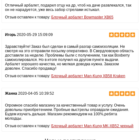
выстрела, резиновые вставки в прикладе
Отличный арбалет, подарил отцу на др, чтоб на даче развлекался, так
он не нарадуется, уже весь забор стрелами истыкал.
Отзыв оставлен к товару:
Блочный арбалет Bowmaster XB65
Игорь
2020-05-29 15:09:09
Здравствуйте! Заказ был сделан в самый разгар самоизоляции. Не
смотря на это отправили посылку оперативно. В Свердловскую область
доставили за неделю. Проблемы были с получением, так как Boxberry
самоизлировался. Но в итоге получил на другом пункте выдачи.
Арбалет хорошего качества, но мелкая доводка нужна. Заказом
доволен. Спасибо продавцу!
Отзыв оставлен к товару:
Блочный арбалет Man-Kung XB58 Kraken
Жанна
2020-04-05 10:39:52
Огромное спасибо магазину за качественный товар и услугу. Очень
довольны приобретением. Пробные выстрелы оправдали ожидания.
Будем изучать дальше. Магазин рекомендуем на 100%,ребята
молодцы.
Отзыв оставлен к товару:
Блочный арбалет Man-Kung MK-XB52 черный