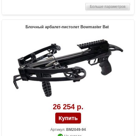
Прицельная дальность, м
50
Больше параметров
Рабочий ход тетивы
12.5 дюймов (31.75 см)
Размах плечей (см)
27
Стандарт стрел (дюймы)
20 дюймов
Блочный арбалет-пистолет Bowmaster Bat
Усилие натяжения ориг.,
215
фунтов
Комплектация
Воск, кивер на 4 стрелы, оптический
прицел 4*32, ремень, 4 карбоновые
стрелы 20 дюймов, ручной натяжитель
Масса (кг)
4,6 снаряженный, 3,76 без аксессуаров
Назначение
Развлечение, охота
Особенности
Конструкция булл-пап, автоматический
предохранитель, защита от холостого
выстрела, виброгасители, во взведенном
состоянии ширина плечей 17 см
26 254 р.
Артикул:
BM2049-94