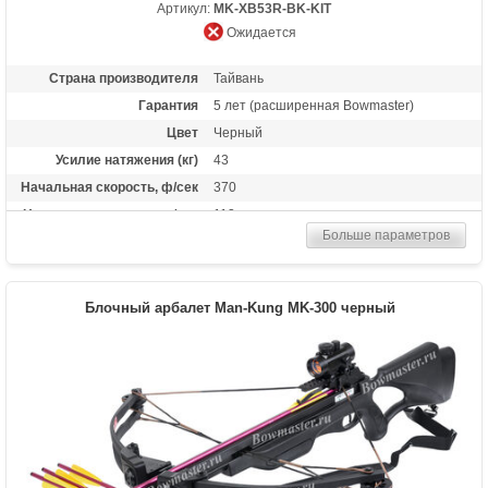
Артикул:
MK-XB53R-BK-KIT
Ожидается
Страна производителя
Тайвань
Гарантия
5 лет (расширенная Bowmaster)
Цвет
Черный
Усилие натяжения (кг)
43
Начальная скорость, ф/сек
370
Начальная скорость, м/сек
113
Больше параметров
Прицельная дальность, м
50
Рабочий ход тетивы
13,4 дюймов (34 см)
Размах плечей (см)
54.6
Блочный арбалет Man-Kung MK-300 черный
Стандарт стрел (дюймы)
20 дйюмов
Комплектация мин.
Воск для тетивы
Комплектация стандарт.
2 алюминиевые стрелы, воск для тетивы
Масса (кг)
4,1 снаряженный, 3,3 без аксессуаров
Назначение
Развлечение, охота
Особенности
Конструкция булл-пап, очень легкий,
автоматический предохранитель, защита