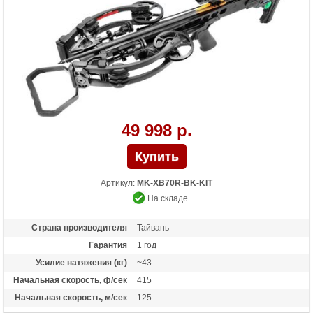
дюймов
Масса (кг)
5.2 снаряженный, 4.5 без аксессуаров
Назначение
Развлечение, охота
Особенности
Конструкция булл-пап, автоматический
предохранитель, защита от холостого
выстрела, виброгасители, во взведенном
состоянии ширина плечей 20 см
49 998 р.
Артикул:
MK-XB70R-BK-KIT
На складе
Страна производителя
Тайвань
Гарантия
1 год
Усилие натяжения (кг)
~43
Начальная скорость, ф/сек
415
Начальная скорость, м/сек
125