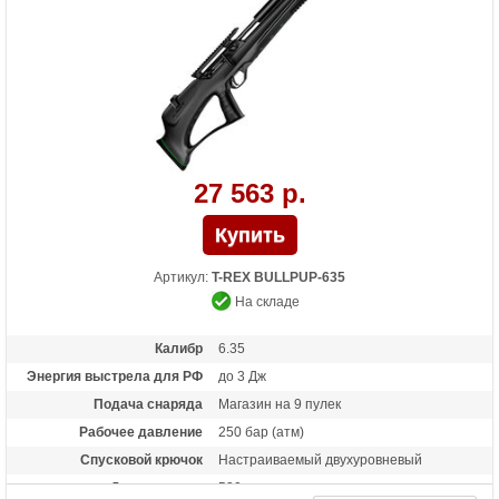
манометр на баллоне
27 563 р.
Артикул:
T-REX BULLPUP-635
На складе
Калибр
6.35
Энергия выстрела для РФ
до 3 Дж
Подача снаряда
Магазин на 9 пулек
Рабочее давление
250 бар (атм)
Спусковой крючок
Настраиваемый двухуровневый
Длина ствола
530 мм