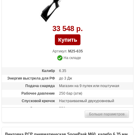
33 548 р.
Артикул:
M25-635
На складе
Калибр
6.35
Энергия выстрела для РФ
до 3 Дж
Подача снаряда
Магазин на 9 пулек или поштучная
Рабочее давление
250 бар (атм)
Спусковой крючок
Настраиваемый двухуровневый
Длина ствола
550 мм
Больше параметров
Материал приклада
Пластик матовый
Длина (см)
123
Комплектация
Магазин, запасные уплотнительные
Винтовка PCP пневматическая SnowPeak M60, калибр 6.35 мм