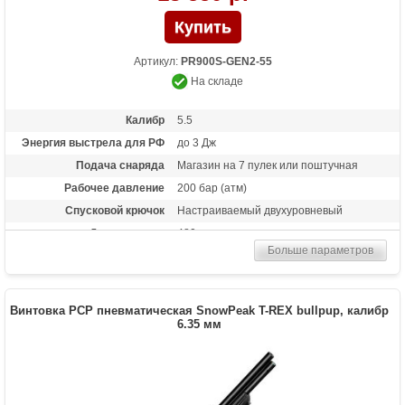
Артикул:
PR900S-GEN2-55
На складе
Калибр
5.5
Энергия выстрела для РФ
до 3 Дж
Подача снаряда
Магазин на 7 пулек или поштучная
Рабочее давление
200 бар (атм)
Спусковой крючок
Настраиваемый двухуровневый
Длина ствола
480 мм
Больше параметров
Материал приклада
Пластик
Длина (см)
95
Комплектация
Магазин, запасные уплотнительные
Винтовка PCP пневматическая SnowPeak T-REX bullpup, калибр
кольца, лоток для поштучного заряжания
6.35 мм
Масса (кг)
2.27
Объем (мл)
100
Особенности
Регулятор давления, встроенный
модератор, карабинная подача пульки,