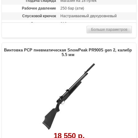
Подача снаряда
Магазин на 18 пулек
Рабочее давление
250 бар (атм)
Спусковой крючок
Настраиваемый двухуровневый
Длина ствола
610 мм
Больше параметров
Материал приклада
Пластик матовый
Длина (см)
92.5
Комплектация
Магазин, запасные уплотнительные
Винтовка PCP пневматическая SnowPeak PR900S gen 2, калибр
кольца
5.5 мм
Масса (кг)
3
Объем (мл)
205
Особенности
Регулятор давления, встроенный
модератор, регулируемый подщечник
18 550 р.