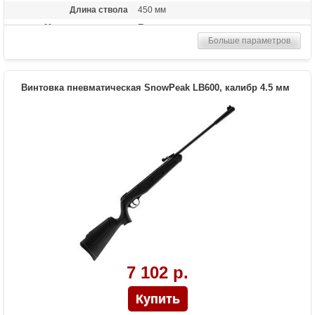
Длина ствола
450 мм
Материал приклада
Пластик
Больше параметров
Длина (см)
107
Масса (кг)
2.5
Особенности
Взвод рычажного типа ("переломка")
Винтовка пневматическая SnowPeak LB600, калибр 4.5 мм
7 102 р.