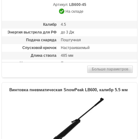
Артикул:
LB600-45
На складе
Калибр
4.5
Энергия выстрела для РФ
до 3 Дж
Подача снаряда
Поштучная
Спусковой крючок
Настраиваемый
Длина ствола
485 мм
Материал приклада
Пластик
Больше параметров
Длина (см)
115
Масса (кг)
2.75
Особенности
Взвод рычажного типа ("переломка")
Винтовка пневматическая SnowPeak LB600, калибр 5.5 мм