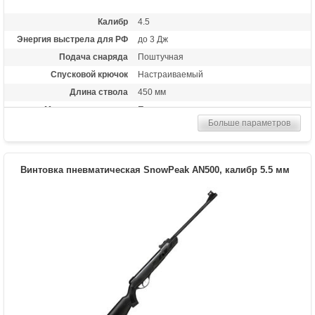
Калибр
4.5
Энергия выстрела для РФ
до 3 Дж
Подача снаряда
Поштучная
Спусковой крючок
Настраиваемый
Длина ствола
450 мм
Материал приклада
Пластик
Больше параметров
Длина (см)
100
Масса (кг)
2
Особенности
Взвод рычажного типа ("переломка")
Винтовка пневматическая SnowPeak AN500, калибр 5.5 мм