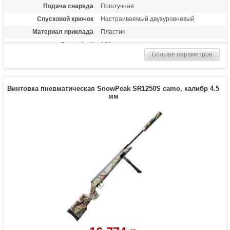
Подача снаряда
Поштучная
Спусковой крючок
Настраиваемый двухуровневый
Материал приклада
Пластик
Длина (см)
129
Больше параметров
Масса (кг)
3.6
Особенности
Взвод рычажного типа ("переломка"),
усилие заряжания менее 50 фунтов (23
кг)
Винтовка пневматическая SnowPeak SR1250S camo, калибр 4.5
мм