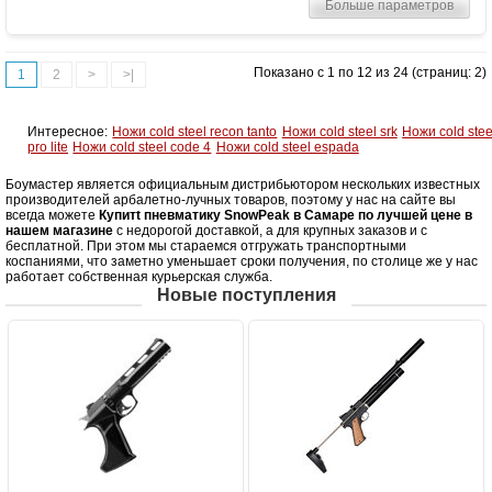
Больше параметров
Длина (см)
127
Масса (кг)
4.4
Особенности
Взвод рычажного типа ("переломка")
Показано с 1 по 12 из 24 (страниц: 2)
1
2
>
>|
Интересное:
Ножи cold steel recon tanto
Ножи cold steel srk
Ножи cold stee
pro lite
Ножи cold steel code 4
Ножи cold steel espada
Боумастер является официальным дистрибьютором нескольких известных
производителей арбалетно-лучных товаров, поэтому у нас на сайте вы
всегда можете
Купитt пневматику SnowPeak в Самаре по лучшей цене в
нашем магазине
с недорогой доставкой, а для крупных заказов и с
бесплатной. При этом мы стараемся отгружать транспортными
коспаниями, что заметно уменьшает сроки получения, по столице же у нас
работает собственная курьерская служба.
Новые поступления