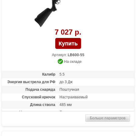
7 027 р.
Артикул:
LB600-55
На складе
Калибр
5.5
Энергия выстрела для РФ
до 3 Дж
Подача снаряда
Поштучная
Спусковой крючок
Настраиваемый
Длина ствола
485 мм
Материал приклада
Пластик
Больше параметров
Длина (см)
115
Масса (кг)
2.75
Особенности
Взвод рычажного типа ("переломка")