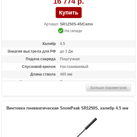
16 774 р.
Артикул:
SR1250S-45/Camo
На складе
Калибр
4.5
Энергия выстрела для РФ
до 3 Дж
Подача снаряда
Поштучная
Спусковой крючок
Настраиваемый
Длина ствола
485 мм
Материал приклада
Пластик
Больше параметров
Длина (см)
127
Масса (кг)
4.4
Особенности
Взвод рычажного типа ("переломка")
Винтовка пневматическая SnowPeak SR1250S, калибр 4.5 мм