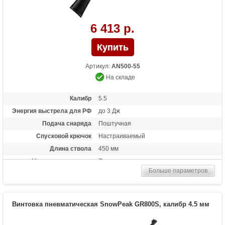
6 413 р.
Артикул:
AN500-55
На складе
Калибр
5.5
Энергия выстрела для РФ
до 3 Дж
Подача снаряда
Поштучная
Спусковой крючок
Настраиваемый
Длина ствола
450 мм
Материал приклада
Пластик
Больше параметров
Длина (см)
100
Масса (кг)
2
Особенности
Взвод рычажного типа ("переломка")
Винтовка пневматическая SnowPeak GR800S, калибр 4.5 мм