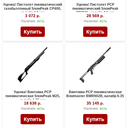
Уценка! Пистолет пневматический
Уценка! Пистолет PCP
газобаллонный SnowPeak CP400,
пневматический SnowPeak
калибр 4.5 мм
PP750L, калибр 4.5 мм
3 072 р.
28 569 р.
Наличие:
есть
Наличие:
есть
Уценка! Винтовка PCP
Винтовка PCP пневматическая
пневматическая SnowPeak M25,
Bowmaster BMR902B, калибр 6.35
калибр 6.35 мм
мм
18 638 р.
35 145 р.
Наличие:
есть
Наличие:
есть