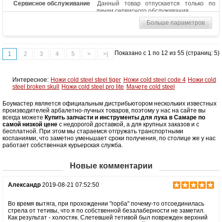
Сервисное обслуживание
Данный товар отпускается только по
линии сервисного обслуживания
Больше параметров
Показано с 1 по 12 из 55 (страниц: 5)
1
2
3
4
5
>
>|
Интересное:
Ножи cold steel steel tiger
Ножи cold steel code 4
Ножи cold
steel broken skull
Ножи cold steel pro lite
Мачете cold steel
Боумастер является официальным дистрибьютором нескольких известных
производителей арбалетно-лучных товаров, поэтому у нас на сайте вы
всегда можете
Купить запчасти и инструменты для лука в Самаре по
самой низкой цене
с недорогой доставкой, а для крупных заказов и с
бесплатной. При этом мы стараемся отгружать транспортными
коспаниями, что заметно уменьшает сроки получения, по столице же у нас
работает собственная курьерская служба.
Новые комментарии
Александр
2019-08-21 07:52:50
Во время вытяга, при прохождении "горба" почему-то отсоединилась
стрела от тетивы, что я по собственной безалаберности не заметил.
Как результат - холостяк. Слетевшей тетивой был поврежден верхний