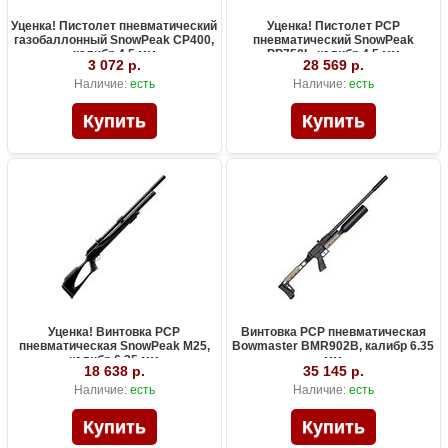
Уценка! Пистолет пневматический
Уценка! Пистолет PCP
газобаллонный SnowPeak CP400,
пневматический SnowPeak
калибр 4.5 мм
PP750L, калибр 4.5 мм
3 072 р.
28 569 р.
Наличие:
есть
Наличие:
есть
Уценка! Винтовка PCP
Винтовка PCP пневматическая
пневматическая SnowPeak M25,
Bowmaster BMR902B, калибр 6.35
калибр 6.35 мм
мм
18 638 р.
35 145 р.
Наличие:
есть
Наличие:
есть