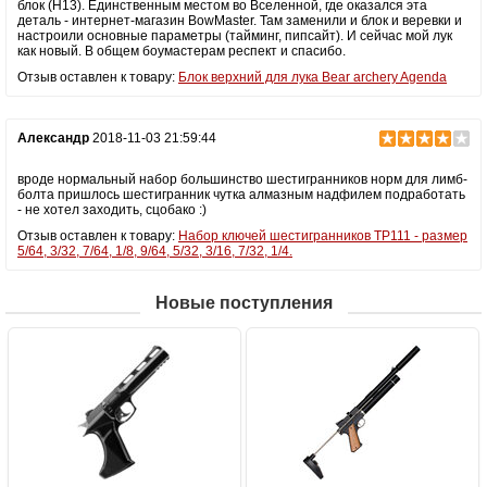
блок (H13). Единственным местом во Вселенной, где оказался эта
деталь - интернет-магазин BowMaster. Там заменили и блок и веревки и
настроили основные параметры (тайминг, пипсайт). И сейчас мой лук
как новый. В общем боумастерам респект и спасибо.
Отзыв оставлен к товару:
Блок верхний для лука Bear archery Agenda
Александр
2018-11-03 21:59:44
вроде нормальный набор большинство шестигранников норм для лимб-
болта пришлось шестигранник чутка алмазным надфилем подработать
- не хотел заходить, сцобако :)
Отзыв оставлен к товару:
Набор ключей шестигранников TP111 - размер
5/64, 3/32, 7/64, 1/8, 9/64, 5/32, 3/16, 7/32, 1/4.
Новые поступления