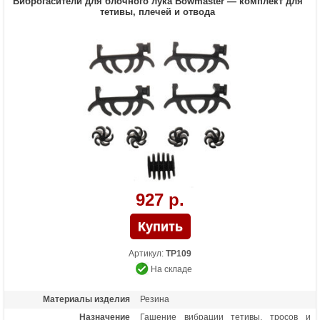
Виброгасители для блочного лука Bowmaster — комплект для
тетивы, плечей и отвода
927 р.
Артикул:
TP109
На складе
Материалы изделия
Резина
Назначение
Гашение вибрации тетивы, тросов и