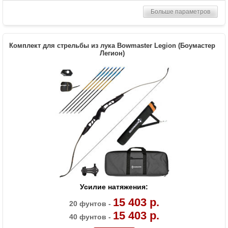
Комплектация
Лук, пластиковая полочка, тетива В50,
Больше параметров
шестигранник
Масса (кг)
1,6
Материалы изделия
Рукоятка - алюминий, плечи - дерево с
Комплект для стрельбы из лука Bowmaster Legion (Боумастер
ламинатом
Легион)
Назначение
Развлечение, спорт
Особенности
Замки плечей - спортивный стандарт ILF
Усилие натяжения:
15 403 р.
20 фунтов -
15 403 р.
40 фунтов -