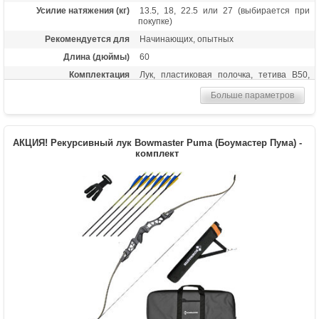
Усилие натяжения (кг)
13.5, 18, 22.5 или 27 (выбирается при
покупке)
Рекомендуется для
Начинающих, опытных
Длина (дюймы)
60
Комплектация
Лук, пластиковая полочка, тетива В50,
шестигранники, чехол для лука, перчатка,
Больше параметров
колчан для стрел, 6 карбоновых стрел
Масса (кг)
1,3
Материалы изделия
Рукоятка - алюминий, плечи - дерево с
АКЦИЯ! Рекурсивный лук Bowmaster Puma (Боумастер Пума) -
ламинатом
комплект
Назначение
Развлечение, спорт