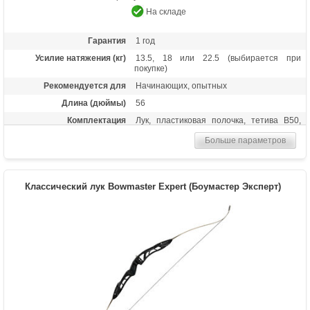
На складе
Гарантия
1 год
Усилие натяжения (кг)
13.5, 18 или 22.5 (выбирается при
покупке)
Рекомендуется для
Начинающих, опытных
Длина (дюймы)
56
Комплектация
Лук, пластиковая полочка, тетива В50,
шестигранники, чехол для лука, перчатка,
Больше параметров
колчан для стрел, 6 фибергласовых
стрел
Масса (кг)
1,05
Классический лук Bowmaster Expert (Боумастер Эксперт)
Материалы изделия
Рукоятка - алюминий, плечи - дерево с
ламинатом
Назначение
Развлечение, спорт