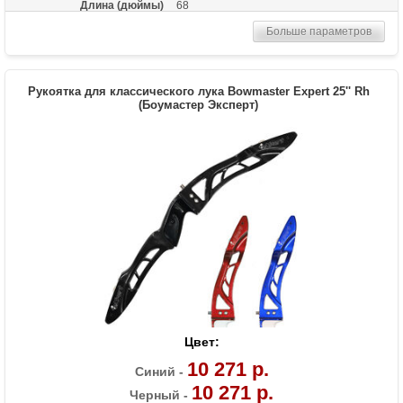
Длина (дюймы)
68
Комплектация
Рукоять, плечи, тетива
Больше параметров
Масса (кг)
1,6
Материалы изделия
Рукоятка - алюминий, плечи - foam пена с
ламинатом
Рукоятка для классического лука Bowmaster Expert 25'' Rh
(Боумастер Эксперт)
Назначение
Профессиональный спорт
Особенности
Замки плечей - спортивный стандарт ILF
Цвет:
10 271 р.
Синий -
10 271 р.
Черный -