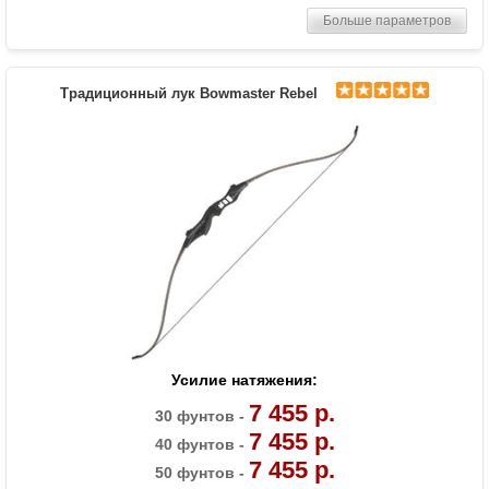
Комплектация
Лук, пластиковая полочка, тетива В50,
Больше параметров
шестигранники
Масса (кг)
1,3
Материалы изделия
Рукоятка - алюминий, плечи - дерево с
Традиционный лук Bowmaster Rebel
ламинатом
Назначение
Развлечение, спорт
Усилие натяжения:
7 455 р.
30 фунтов -
7 455 р.
40 фунтов -
7 455 р.
50 фунтов -