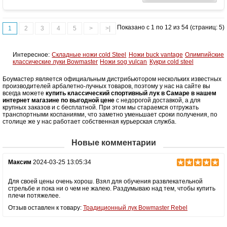
Особенности
Установочная резьба под прицел, кликер,
плунжер, стабилизатор, демперы. Замки
плечей ILF типа.
Показано с 1 по 12 из 54 (страниц: 5)
1
2
3
4
5
>
>|
Интересное:
Складные ножи cold Steel
Ножи buck vantage
Олимпийские
классические луки Bowmaster
Ножи sog vulcan
Кукри cold steel
Боумастер является официальным дистрибьютором нескольких известных
производителей арбалетно-лучных товаров, поэтому у нас на сайте вы
всегда можете
купить классический спортивный лук в Самаре в нашем
интернет магазине по выгодной цене
с недорогой доставкой, а для
крупных заказов и с бесплатной. При этом мы стараемся отгружать
транспортными коспаниями, что заметно уменьшает сроки получения, по
столице же у нас работает собственная курьерская служба.
Новые комментарии
Максим
2024-03-25 13:05:34
Для своей цены очень хорош. Взял для обучения развлекательной
стрельбе и пока ни о чем не жалею. Раздумываю над тем, чтобы купить
плечи потяжелее.
Отзыв оставлен к товару:
Традиционный лук Bowmaster Rebel