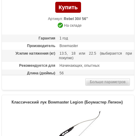
Артикул:
Rebel 30# 56''
На складе
Гарантия
1 год
Производитель
Bowmaster
Усилие натяжения (кг)
13.5, 18 или 22.5 (выбирается при
покупке)
Рекомендуется для
Начинающих, опытных
Длина (дюймы)
56
Комплектация
Лук, пластиковая полочка, тетива В50,
Больше параметров
шестигранники
Масса (кг)
1,05
Материалы изделия
Рукоятка - алюминий, плечи - дерево с
Классический лук Bowmaster Legion (Боумастер Легион)
ламинатом
Назначение
Развлечение, спорт