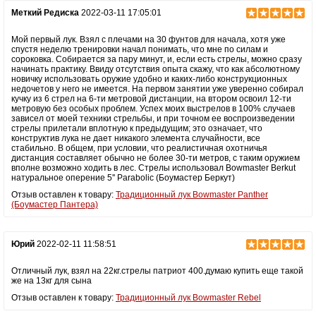
Меткий Редиска
2022-03-11 17:05:01
Мой первый лук. Взял с плечами на 30 фунтов для начала, хотя уже
спустя неделю тренировки начал понимать, что мне по силам и
сороковка. Собирается за пару минут, и, если есть стрелы, можно сразу
начинать практику. Ввиду отсутствия опыта скажу, что как абсолютному
новичку использовать оружие удобно и каких-либо конструкционных
недочетов у него не имеется. На первом занятии уже уверенно собирал
кучку из 6 стрел на 6-ти метровой дистанции, на втором освоил 12-ти
метровую без особых проблем. Успех моих выстрелов в 100% случаев
зависел от моей техники стрельбы, и при точном ее воспроизведении
стрелы прилетали вплотную к предыдущим; это означает, что
конструктив лука не дает никакого элемента случайности, все
стабильно. В общем, при условии, что реалистичная охотничья
дистанция составляет обычно не более 30-ти метров, с таким оружием
вполне возможно ходить в лес. Стрелы использовал Bowmaster Berkut
натуральное оперение 5'' Parabolic (Боумастер Беркут)
Отзыв оставлен к товару:
Традиционный лук Bowmaster Panther
(Боумастер Пантера)
Юрий
2022-02-11 11:58:51
Отличный лук, взял на 22кг.стрелы патриот 400.думаю купить еще такой
же на 13кг для сына
Отзыв оставлен к товару:
Традиционный лук Bowmaster Rebel