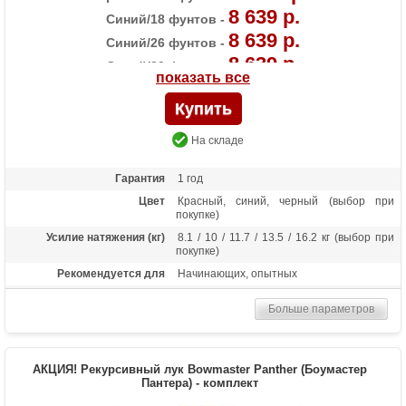
8 639 р.
Синий/18 фунтов -
8 639 р.
Синий/26 фунтов -
8 639 р.
Синий/30 фунтов -
показать все
8 639 р.
Черный/18 фунтов -
8 639 р.
Черный/22 фунта -
8 639 р.
Черный/30 фунтов -
На складе
8 639 р.
Черный/36 фунтов -
Гарантия
1 год
Цвет
Красный, синий, черный (выбор при
покупке)
Усилие натяжения (кг)
8.1 / 10 / 11.7 / 13.5 / 16.2 кг (выбор при
покупке)
Рекомендуется для
Начинающих, опытных
Длина (дюймы)
68
Больше параметров
Комплектация
Рукоять, плечи, шестигранники, тетива
Масса (кг)
1.3
Материалы изделия
Рукоятка - алюминий, плечи - дерево с
АКЦИЯ! Рекурсивный лук Bowmaster Panther (Боумастер
ламинатом
Пантера) - комплект
Назначение
Развлечение, спорт