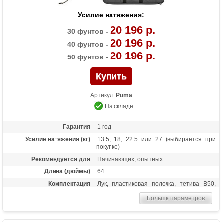
Усилие натяжения:
20 196 р.
30 фунтов -
20 196 р.
40 фунтов -
20 196 р.
50 фунтов -
Артикул:
Puma
На складе
Гарантия
1 год
Усилие натяжения (кг)
13.5, 18, 22.5 или 27 (выбирается при
покупке)
Рекомендуется для
Начинающих, опытных
Длина (дюймы)
64
Комплектация
Лук, пластиковая полочка, тетива В50,
шестигранники, чехол для лука, перчатка,
Больше параметров
колчан для стрел, 6 карбоновых стрел
Масса (кг)
1,6