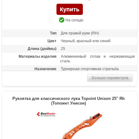
На складе
Тип
Для правой руки (RH)
Цвет
Черный, красный или синий
Длина (дюймы)
25
Материалы изделия
Алюминиевый сплав и нержавеющая
сталь
Назначение
Турнирная спортивная стрельба
Особенности
Установочная резьба под прицел, кликер,
Больше параметров
плунжер, стабилизатор, демперы. Замки
плечей ILF типа.
Рукоятка для классического лука Topoint Unison 25'' Rh
(Топоинт Унисон)