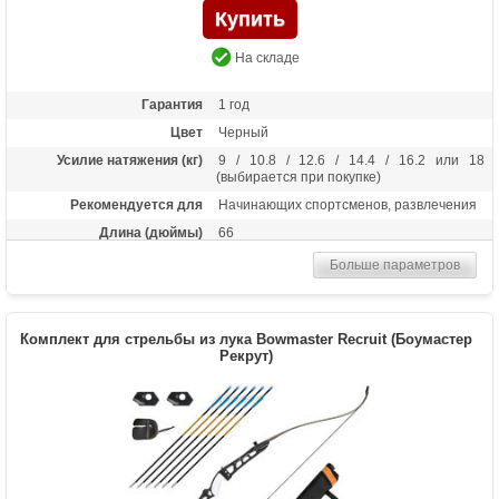
На складе
Гарантия
1 год
Цвет
Черный
Усилие натяжения (кг)
9 / 10.8 / 12.6 / 14.4 / 16.2 или 18
(выбирается при покупке)
Рекомендуется для
Начинающих спортсменов, развлечения
Длина (дюймы)
66
Комплектация
Рукоять, плечи, тетива, полочка, 6 стрел
Больше параметров
Bowmaster, крага, напалечник, чехол-
сумка, колчан для стрел (текущий цвет
аксессуаров уточните у менеджера)
Комплект для стрельбы из лука Bowmaster Recruit (Боумастер
Масса (кг)
1.3
Рекрут)
Материалы изделия
Рукоятка - алюминий, плечи - дерево с
ламинатом
Назначение
Развлечение, спорт
Особенности
Длина рукояти 23 дюйма