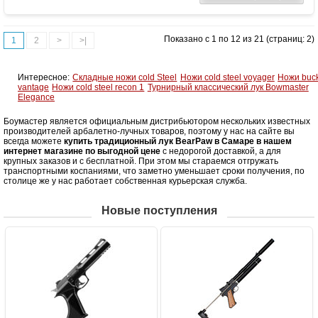
Назначение
Развлечение, охота
Особенности
Одинаково пригоден как для правшей,
Показано с 1 по 12 из 21 (страниц: 2)
1
2
>
>|
так и для левшей
Интересное:
Складные ножи cold Steel
Ножи cold steel voyager
Ножи buc
vantage
Ножи cold steel recon 1
Турнирный классический лук Bowmaster
Elegance
Боумастер является официальным дистрибьютором нескольких известных
производителей арбалетно-лучных товаров, поэтому у нас на сайте вы
всегда можете
купить традиционный лук BearPaw в Самаре в нашем
интернет магазине по выгодной цене
с недорогой доставкой, а для
крупных заказов и с бесплатной. При этом мы стараемся отгружать
транспортными коспаниями, что заметно уменьшает сроки получения, по
столице же у нас работает собственная курьерская служба.
Новые поступления