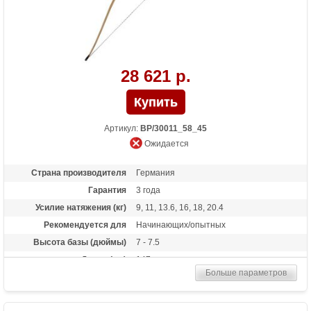
28 621 р.
Артикул:
BP/30011_58_45
Ожидается
Страна производителя
Германия
Гарантия
3 года
Усилие натяжения (кг)
9, 11, 13.6, 16, 18, 20.4
Рекомендуется для
Начинающих/опытных
Высота базы (дюймы)
7 - 7.5
Длина (см)
147
Больше параметров
Комплектация
полочка, чехол, тетива
Материалы изделия
клен