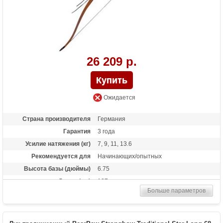
26 209 р.
Ожидается
Страна производителя
Германия
Гарантия
3 года
Усилие натяжения (кг)
7, 9, 11, 13.6
Рекомендуется для
Начинающих/опытных
Высота базы (дюймы)
6.75
Длина (см)
127
Больше параметров
Комплектация
тетива Whisper String
Материалы изделия
орех, вишневое дерево
Назначение
Развлечение