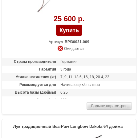
25 600 р.
Артикул:
BP/30031-009
Ожидается
Страна производителя
Германия
Гарантия
3 года
Усилие натяжения (кг)
7, 9, 11, 13.6, 16, 18, 20.4, 23
Рекомендуется для
Начинающих/опытных
Высота базы (дюймы)
6.25
Длина (см)
122
Больше параметров
Материалы изделия
клен, вяз, микарта
Назначение
Развлечение
Особенности
Одинаково пригоден как для правшей,
Лук традиционный BearPaw Longbow Dakota 64 дюйма
так и для левшей