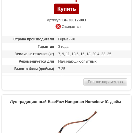
Артикул:
BP/30012-003
Ожидается
Страна производителя
Германия
Гарантия
3 года
Усилие натяжения (кг)
7, 9, 11, 13.6, 16, 18, 20.4, 23, 25
Рекомендуется для
Начинающих/опытных
Высота базы (дюймы)
7.25
Длина (см)
147
Больше параметров
Комплектация
Полочка, чехол, тетива Whisper String
Материалы изделия
Американский черный орех, бамбук,
покрытие Bearpaw Power Glas
Лук традиционный BearPaw Hungarian Horsebow 51 дюйм
Назначение
Развлечение, охота