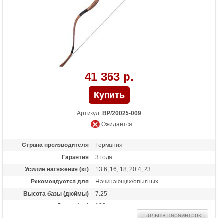
41 363 р.
Артикул:
BP/20025-009
Ожидается
Страна производителя
Германия
Гарантия
3 года
Усилие натяжения (кг)
13.6, 16, 18, 20.4, 23
Рекомендуется для
Начинающих/опытных
Высота базы (дюймы)
7.25
Длина (см)
130
Больше параметров
Материалы изделия
рог, фиберглас, кожа