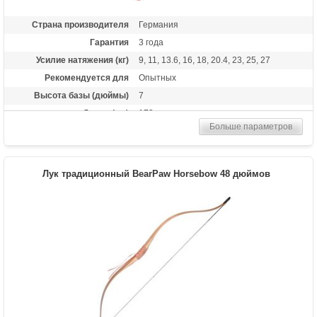
Страна производителя
Германия
Гарантия
3 года
Усилие натяжения (кг)
9, 11, 13.6, 16, 18, 20.4, 23, 25, 27
Рекомендуется для
Опытных
Высота базы (дюймы)
7
Длина (см)
173
Больше параметров
Комплектация
Полочка, чехол, тетива Whisper String
Материалы изделия
клен, орех, оливковое дерево
Назначение
Развлечение, охота
Лук традиционный BearPaw Horsebow 48 дюймов