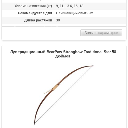
Усилие натяжения (кг)
9, 11, 13.6, 16, 18
Рекомендуется для
Начинающих/опытных
Длина растяжки
30
Высота базы (дюймы)
7
Больше параметров
Длина (см)
173
Комплектация
метка на тетиву, тетива Traditional Flight
Материалы изделия
дерево Manau
Лук традиционный BearPaw Strongbow Traditional Star 58
Назначение
дюймов
Развлечение
Особенности
Одинаково пригоден как для правшей,
так и для левшей