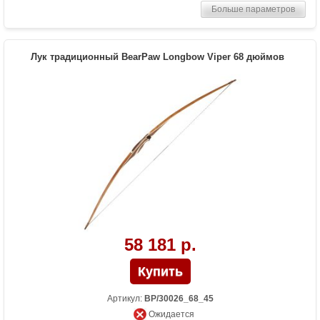
Больше параметров
Комплектация
метка на тетиву, тетива Traditional Flight
Материалы изделия
дерево Manau, кожа
Назначение
Развлечение
Лук традиционный BearPaw Longbow Viper 68 дюймов
Особенности
Одинаково подходит как для правшей,
так и для левшей. Один из самых
длинных серийно производимых луков
58 181 р.
Артикул:
BP/30026_68_45
Ожидается