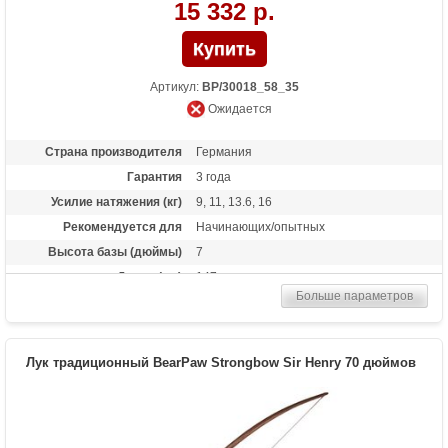
15 332 р.
Артикул:
BP/30018_58_35
Ожидается
Страна производителя
Германия
Гарантия
3 года
Усилие натяжения (кг)
9, 11, 13.6, 16
Рекомендуется для
Начинающих/опытных
Высота базы (дюймы)
7
Длина (см)
147
Больше параметров
Комплектация
метка на тетиву, тетива Traditional Flight
Материалы изделия
дерево Manau
Назначение
Развлечение, охота
Лук традиционный BearPaw Strongbow Sir Henry 70 дюймов