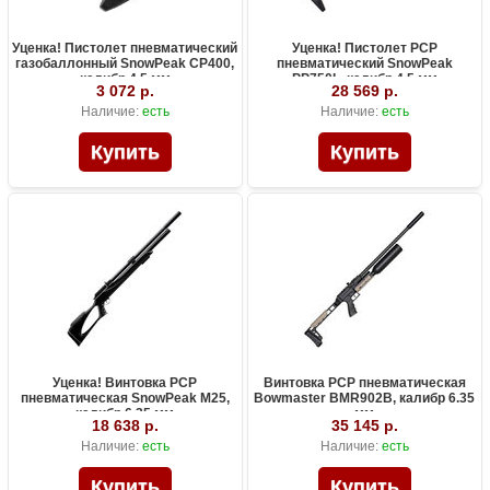
Уценка! Пистолет пневматический
Уценка! Пистолет PCP
газобаллонный SnowPeak CP400,
пневматический SnowPeak
калибр 4.5 мм
PP750L, калибр 4.5 мм
3 072 р.
28 569 р.
Наличие:
есть
Наличие:
есть
Уценка! Винтовка PCP
Винтовка PCP пневматическая
пневматическая SnowPeak M25,
Bowmaster BMR902B, калибр 6.35
калибр 6.35 мм
мм
18 638 р.
35 145 р.
Наличие:
есть
Наличие:
есть