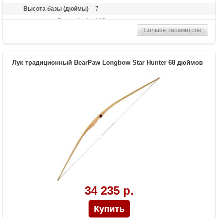
Высота базы (дюймы)
7
Длина (см)
163
Больше параметров
Комплектация
Полочка, Чехол, Тетива Whisper String
Материалы изделия
орех, клен, микарта, черный ламинат
Назначение
Развлечение, охота
Лук традиционный BearPaw Longbow Star Hunter 68 дюймов
34 235 р.