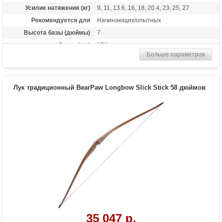
Усилие натяжения (кг)
9, 11, 13.6, 16, 18, 20.4, 23, 25, 27
Рекомендуется для
Начинающих/опытных
Высота базы (дюймы)
7
Длина (см)
178
Больше параметров
Комплектация
Полочка, Чехол, Тетива Whisper String
Материалы изделия
американский орех
Назначение
Развлечение, охота
Лук традиционный BearPaw Longbow Slick Stick 58 дюймов
Особенности
Один из самых длинных серийно
производимых луков
35 047 р.