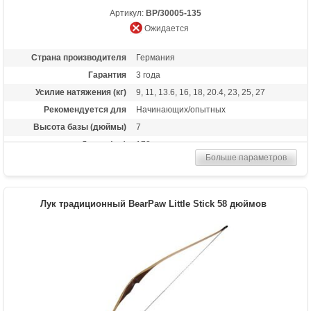
Артикул:
BP/30005-135
Ожидается
Страна производителя
Германия
Гарантия
3 года
Усилие натяжения (кг)
9, 11, 13.6, 16, 18, 20.4, 23, 25, 27
Рекомендуется для
Начинающих/опытных
Высота базы (дюймы)
7
Длина (см)
173
Больше параметров
Комплектация
Полочка, чехол, тетива Whisper String
Материалы изделия
клен, микарта
Назначение
Развлечение, охота
Лук традиционный BearPaw Little Stick 58 дюймов