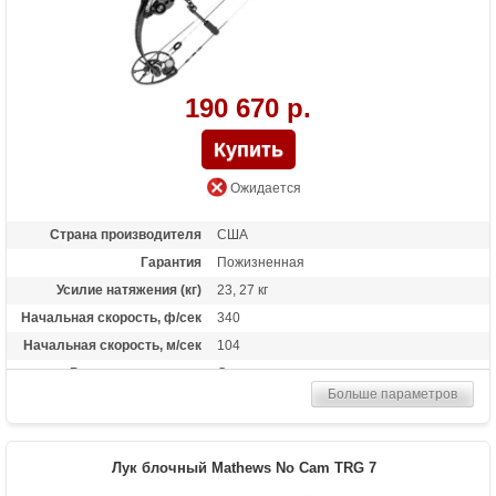
190 670 р.
Ожидается
Страна производителя
США
Гарантия
Пожизненная
Усилие натяжения (кг)
23, 27 кг
Начальная скорость, ф/сек
340
Начальная скорость, м/сек
104
Рекомендуется для
Опытных
Больше параметров
Сброс усилия (%)
75%, 85%
Длина растяжки
25 - 31
Высота базы (дюймы)
7
Лук блочный Mathews No Cam TRG 7
Длина (см)
89