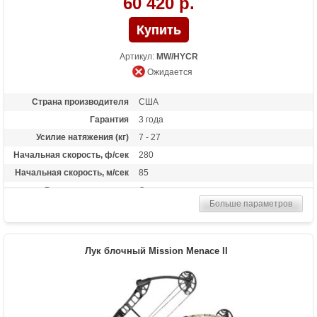
60 420 р.
Артикул:
MW/HYCR
Ожидается
Страна производителя
США
Гарантия
3 года
Усилие натяжения (кг)
7 - 27
Начальная скорость, ф/сек
280
Начальная скорость, м/сек
85
Рекомендуется для
Опытных
Больше параметров
Сброс усилия (%)
80%
Длина растяжки
19 - 30
Высота базы (дюймы)
7
Лук блочный Mission Menace II
Длина (см)
79
Масса (кг)
1.7
Назначение
Охота