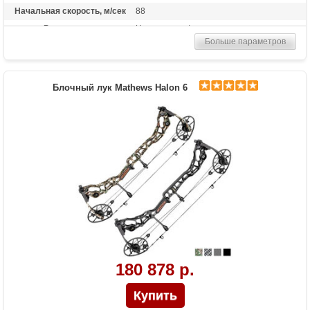
Начальная скорость, м/сек
88
Рекомендуется для
Начинающих/опытных
Больше параметров
Сброс усилия (%)
80%
Длина растяжки
19 - 30
Высота базы (дюймы)
7.25
Блочный лук Mathews Halon 6
Длина (см)
71
Масса (кг)
1.63
Назначение
Развлечение, охота
180 878 р.