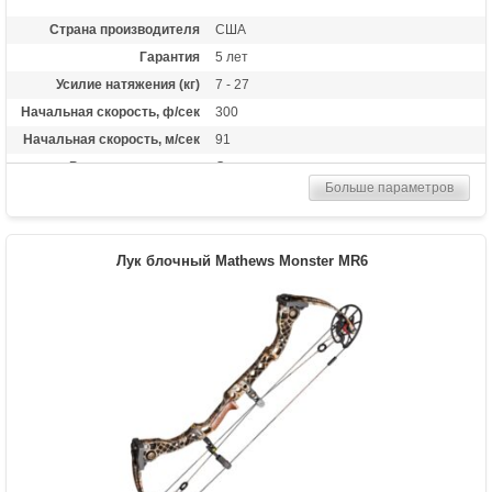
Страна производителя
США
Гарантия
5 лет
Усилие натяжения (кг)
7 - 27
Начальная скорость, ф/сек
300
Начальная скорость, м/сек
91
Рекомендуется для
Опытных
Больше параметров
Сброс усилия (%)
80%
Длина растяжки
19 - 30
Высота базы (дюймы)
7
Лук блочный Mathews Monster MR6
Длина (см)
79
Масса (кг)
1.8
Назначение
Развлечение, охота