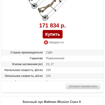
171 834 р.
Ожидается
Страна производителя
США
Гарантия
Пожизненная
Усилие натяжения (кг)
23, 27
Начальная скорость, ф/сек
330
Начальная скорость, м/сек
101
Рекомендуется для
Опытных
Больше параметров
Сброс усилия (%)
65%, 75%, 85%
Длина растяжки
24 - 30
Высота базы (дюймы)
6.625
Блочный лук Mathews Mission Craze II