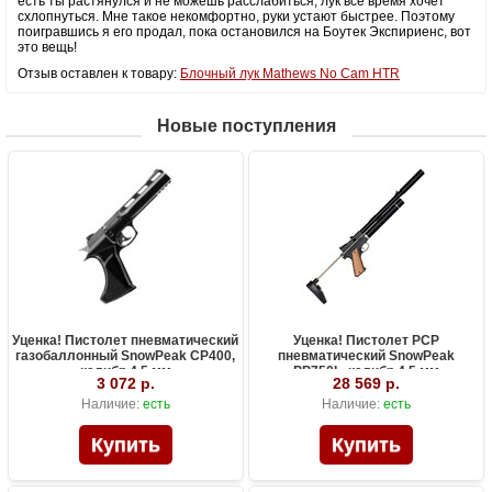
есть ты растянулся и не можешь расслабиться, лук все время хочет
схлопнуться. Мне такое некомфортно, руки устают быстрее. Поэтому
поигравшись я его продал, пока остановился на Боутек Экспириенс, вот
это вещь!
Отзыв оставлен к товару:
Блочный лук Mathews No Cam HTR
Новые поступления
Уценка! Пистолет пневматический
Уценка! Пистолет PCP
газобаллонный SnowPeak CP400,
пневматический SnowPeak
калибр 4.5 мм
PP750L, калибр 4.5 мм
3 072 р.
28 569 р.
Наличие:
есть
Наличие:
есть