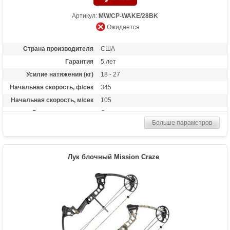
Артикул:
MW/CP-WAKE/28BK
Ожидается
Страна производителя
США
Гарантия
5 лет
Усилие натяжения (кг)
18 - 27
Начальная скорость, ф/сек
345
Начальная скорость, м/сек
105
Рекомендуется для
Опытных
Больше параметров
Сброс усилия (%)
75%, 85%
Длина растяжки
25 - 30
Высота базы (дюймы)
5
Лук блочный Mission Craze
Длина (см)
89
Масса (кг)
2.4
Назначение
Охота