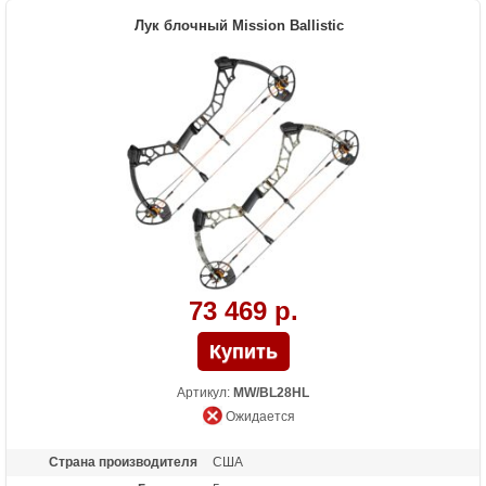
Высота базы (дюймы)
7.5
Лук блочный Mission Ballistic
Длина (см)
71
Масса (кг)
1.63
Назначение
Развлечение, охота
73 469 р.
Артикул:
MW/BL28HL
Ожидается
Страна производителя
США