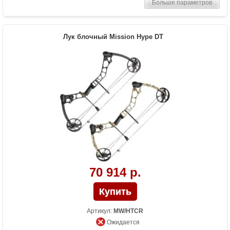
Больше параметров
Сброс усилия (%)
75%
Длина растяжки
17 - 30
Высота базы (дюймы)
7.5
Лук блочный Mission Hype DT
Длина (см)
79
Масса (кг)
1.3
Назначение
Развлечение, охота
70 914 р.
Артикул:
MW/HTCR
Ожидается