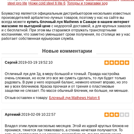
steel pro lite
Ножи cold steel ti lite 6
Топоры и томагавки sog
Боумастер является официальным дистрибьютором нескольких известных
производителей арбалетно-лучных товаров, поэтому у нас на сайте вы
всегда можете
купить блочный лук Mathews в Самаре в нашем интернет
магазине по выгодной цене
с недорогой доставкой, а для крупных заказов
и с бесплатной. При этом мы стараемся отгружать транспортными
коспаниями, что заметно уменьшает сроки получения, по столице же у нас
работает собственная курьерская служба.
Новые комментарии
Сергей
2019-03-19 19:52:10
Отличный лук для 3д, в меру большой и точный. Правда настройка
очень сложная, но если это все же суметь сделать, то лук будет только
радовать. В руке у него хороший баланс, немного клонит вправо, но это
же у всех блочников. Краска прочная и от трения о пластиковые
защелки не слезает. По массе обычный блочник, ни больше, ни меньше.
Отзыв оставлен к товару:
Блочный лук Mathews Halon 6
Артемий
2019-02-09 10:22:57
Владел этим луком несколько месяцев. Этой их идеей круглых блоков не
проникся, тянется лук тяжеловато, а стенка нечеткая получается. То