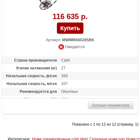
116 635 р.
Артикул:
MW/MR660285BK
Ожидается
Страна производителя
США
Усилие натяжения (кг)
27
Начальная скорость, ф/сек
350
Начальная скорость, м/сек
107
Рекомендуется для
Опытных
Сброс усилия (%)
80%
Больше параметров
Длина растяжки
25.5 - 31
Высота базы (дюймы)
6
Длина (см)
84
Показано с 1 по 12 из 12 (страниц: 1)
Масса (кг)
2
Назначение
Охота
Интересное:
Ножи тренировочные cold steel
Складные ножи sog
Ножи co