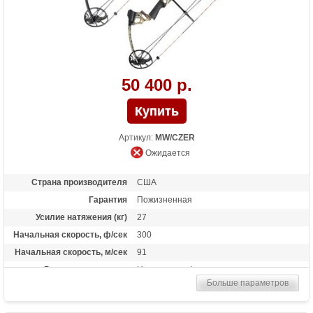
50 400 р.
Артикул:
MW/CZER
Ожидается
Страна производителя
США
Гарантия
Пожизненная
Усилие натяжения (кг)
27
Начальная скорость, ф/сек
300
Начальная скорость, м/сек
91
Рекомендуется для
Начинающих/опытных
Больше параметров
Сброс усилия (%)
80%
Длина растяжки
24 - 30