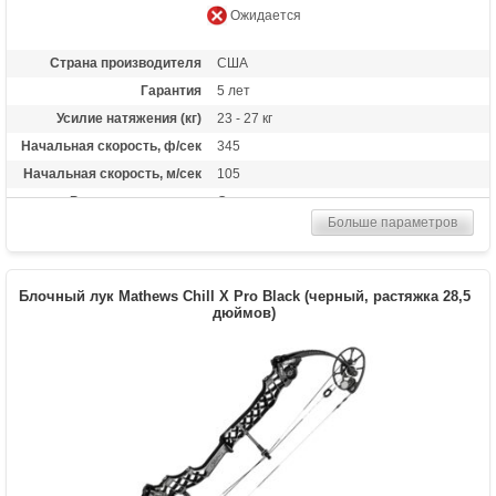
Ожидается
Страна производителя
США
Гарантия
5 лет
Усилие натяжения (кг)
23 - 27 кг
Начальная скорость, ф/сек
345
Начальная скорость, м/сек
105
Рекомендуется для
Опытных
Больше параметров
Сброс усилия (%)
65%, 75%, 85%
Длина растяжки
25 - 31
Высота базы (дюймы)
6
Блочный лук Mathews Chill X Pro Black (черный, растяжка 28,5
Длина (см)
дюймов)
76.2
Масса (кг)
2
Назначение
Развлечение, охота