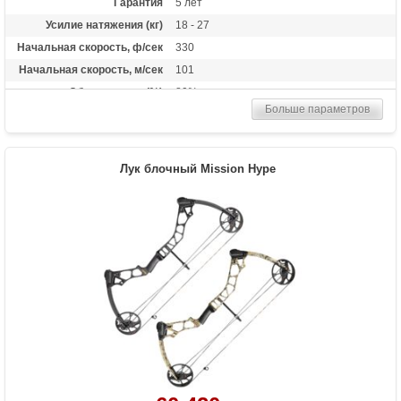
Гарантия
5 лет
Усилие натяжения (кг)
18 - 27
Начальная скорость, ф/сек
330
Начальная скорость, м/сек
101
Сброс усилия (%)
80%
Больше параметров
Длина растяжки
26 - 30
Высота базы (дюймы)
7
Длина (см)
77.5
Лук блочный Mission Hype
Масса (кг)
1.9
Назначение
Опытных/начинающих