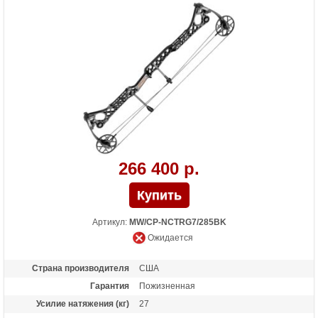
Масса (кг)
2
Назначение
Охота
266 400 р.
Артикул:
MW/CP-NCTRG7/285BK
Ожидается
Страна производителя
США
Гарантия
Пожизненная
Усилие натяжения (кг)
27