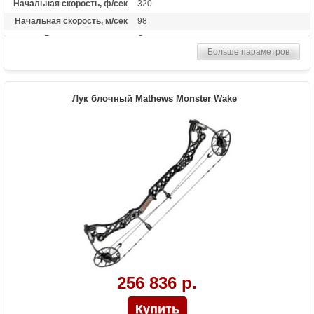
Начальная скорость, ф/сек
320
Начальная скорость, м/сек
98
Рекомендуется для
Опытных
Больше параметров
Сброс усилия (%)
65%, 75%
Длина растяжки
26 - 31
Высота базы (дюймы)
6.625
Лук блочный Mathews Monster Wake
Длина (см)
96.5
Масса (кг)
2.4
Назначение
Охота
256 836 р.