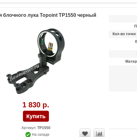
 блочного лука Topoint TP1550 черный
П
Кол-во точек
Матер
1 830 р.
Артикул:
TP1550
На складе