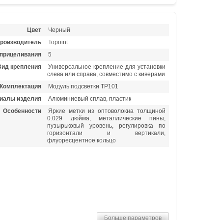
Цвет
Черный
роизводитель
Topoint
 прицеливания
5
Вид крепления
Универсальное крепление для установки
слева или справа, совместимо с киверами
Комплектация
Модуль подсветки TP101
иалы изделия
Алюминиевый сплав, пластик
Особенности
Яркие метки из оптоволокна толщиной
0.029 дюйма, металлические пины,
пузырьковый уровень, регулировка по
горизонтали и вертикали,
флуоресцентное кольцо
Больше параметров