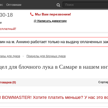
ес
Оптовикам
-30-18
Мы Вам перезвоним!
@ Написать директору
ии
есплатный!
ин на м. Аннино работает только на выдачу оплаченных зак
уары для луков
»
Прицелы для блочных луков
ел для блочного лука в Самаре в нашем ин
Сорти
товаров (0)
OWMASTER! Хотите платить меньше? У нас это во