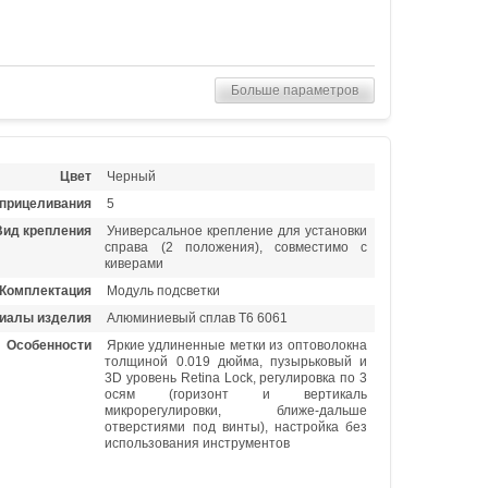
Больше параметров
Цвет
Черный
 прицеливания
5
Вид крепления
Универсальное крепление для установки
справа (2 положения), совместимо с
киверами
Комплектация
Модуль подсветки
иалы изделия
Алюминиевый сплав Т6 6061
Особенности
Яркие удлиненные метки из оптоволокна
толщиной 0.019 дюйма, пузырьковый и
3D уровень Retina Lock, регулировка по 3
осям (горизонт и вертикаль
микрорегулировки, ближе-дальше
отверстиями под винты), настройка без
использования инструментов