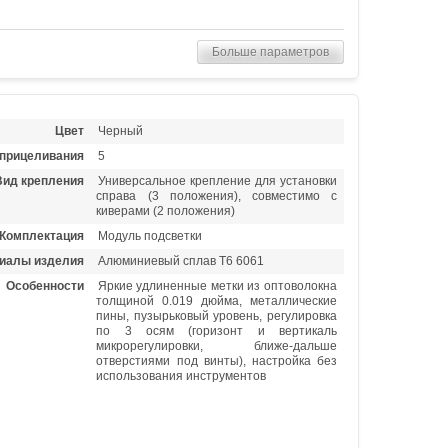
Больше параметров
Цвет
Черный
 прицеливания
5
Вид крепления
Универсальное крепление для установки
справа (3 положения), совместимо с
киверами (2 положения)
Комплектация
Модуль подсветки
иалы изделия
Алюминиевый сплав Т6 6061
Особенности
Яркие удлиненные метки из оптоволокна
толщиной 0.019 дюйма, металлические
пины, пузырьковый уровень, регулировка
по 3 осям (горизонт и вертикаль
микрорегулировки, ближе-дальше
отверстиями под винты), настройка без
использования инструментов