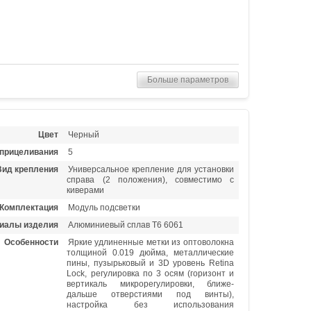
Больше параметров
Цвет
Черный
 прицеливания
5
Вид крепления
Универсальное крепление для установки
справа (2 положения), совместимо с
киверами
Комплектация
Модуль подсветки
иалы изделия
Алюминиевый сплав Т6 6061
Особенности
Яркие удлиненные метки из оптоволокна
толщиной 0.019 дюйма, металлические
пины, пузырьковый и 3D уровень Retina
Lock, регулировка по 3 осям (горизонт и
вертикаль микрорегулировки, ближе-
дальше отверстиями под винты),
настройка без использования