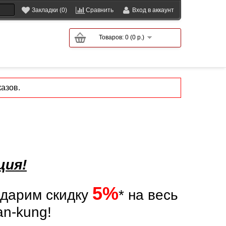
Закладки (0)
Сравнить
Вход в аккаунт
Товаров: 0 (0 р.)
азов.
ция!
5%
дарим скидку
* на весь
an-kung!