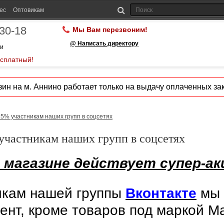
ес
Оптовикам
-30-18
Мы Вам перезвоним!
@ Написать директору
ии
есплатный!
ин на м. Аннино работает только на выдачу оплаченных зак
 5% участникам наших групп в соцсетях
участникам наших групп в соцсетях
 магазине действует супер-ак
икам нашей группы
Вконтакте
мы 
ент, кроме товаров под маркой M